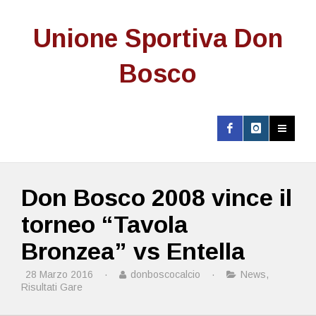
Unione Sportiva Don
Bosco
Don Bosco 2008 vince il
torneo “Tavola
Bronzea” vs Entella
28 Marzo 2016
·
donboscocalcio
·
News
,
Risultati Gare