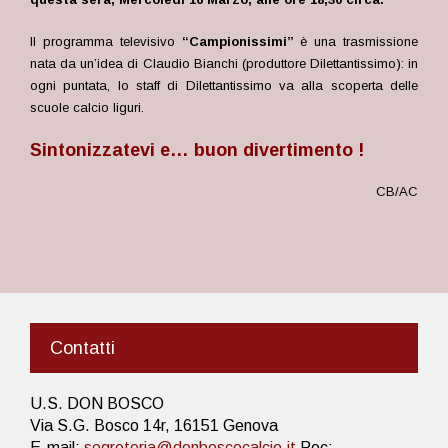
Il programma televisivo
“Campionissimi”
è una trasmissione
nata da un’idea di Claudio Bianchi (produttore Dilettantissimo): in
ogni puntata, lo staff di Dilettantissimo va alla scoperta delle
scuole calcio liguri.
Sintonizzatevi e… buon divertimento !
CB/AC
Contatti
U.S. DON BOSCO
Via S.G. Bosco 14r, 16151 Genova
E-mail:
segreteria@donboscocalcio.it
Pec: