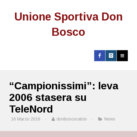
Unione Sportiva Don
Bosco
“Campionissimi”: leva
2006 stasera su
TeleNord
16 Marzo 2016
·
donboscocalcio
·
News