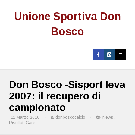
Unione Sportiva Don
Bosco
Don Bosco -Sisport leva
2007: il recupero di
campionato
11 Marzo 2016
·
donboscocalcio
·
News
,
Risultati Gare