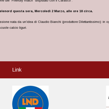
ione del “Friendly match” disputato con il Carasco .
lenord questa sera, Mercoledì 2 Marzo, alle ore 18 circa
.
sione nata da un’idea di Claudio Bianchi (produttore Dilettantissimo): in o
cuole calcio liguri.
Link