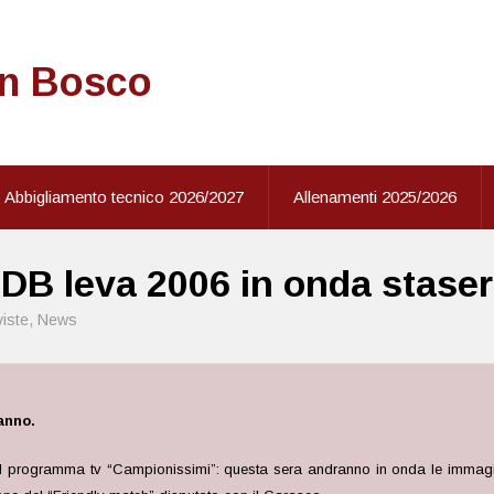
on Bosco
Abbigliamento tecnico 2026/2027
Allenamenti 2025/2026
DB leva 2006 in onda staser
viste
,
News
anno.
al programma tv “Campionissimi”: questa sera andranno in onda le immagi