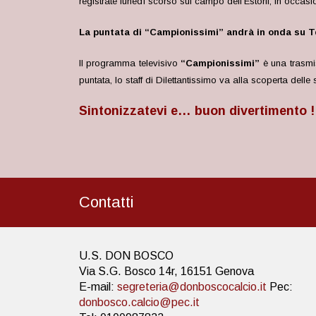
registrate lunedì scorso sul campo dell’Estoril, in occas
La puntata di “Campionissimi” andrà in onda su Te
Il programma televisivo
“Campionissimi”
è una trasmis
puntata, lo staff di Dilettantissimo va alla scoperta delle s
Sintonizzatevi e… buon divertimento !
Contatti
U.S. DON BOSCO
Via S.G. Bosco 14r, 16151 Genova
E-mail:
segreteria@donboscocalcio.it
Pec:
donbosco.calcio@pec.it