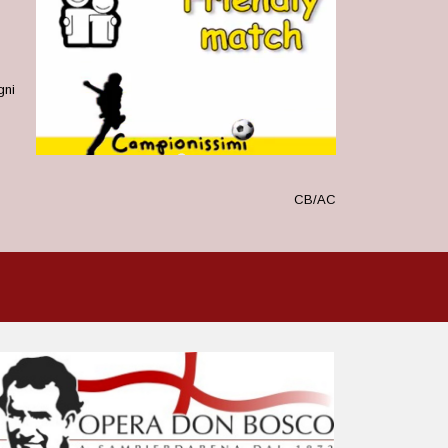
gni
CB/AC