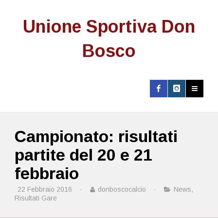
Unione Sportiva Don
Bosco
Campionato: risultati
partite del 20 e 21
febbraio
22 Febbraio 2016
·
donboscocalcio
·
News
,
Risultati Gare