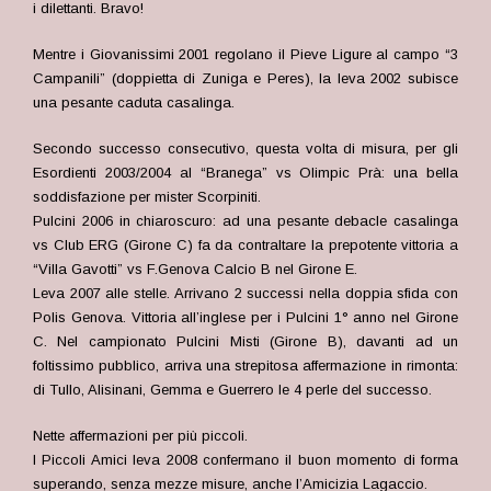
i dilettanti. Bravo!
Mentre i Giovanissimi 2001 regolano il Pieve Ligure al campo “3
Campanili” (doppietta di Zuniga e Peres), la leva 2002 subisce
una pesante caduta casalinga.
Secondo successo consecutivo, questa volta di misura, per gli
Esordienti 2003/2004 al “Branega” vs Olimpic Prà: una bella
soddisfazione per mister Scorpiniti.
Pulcini 2006 in chiaroscuro: ad una pesante debacle casalinga
vs Club ERG (Girone C) fa da contraltare la prepotente vittoria a
“Villa Gavotti” vs F.Genova Calcio B nel Girone E.
Leva 2007 alle stelle. Arrivano 2 successi nella doppia sfida con
Polis Genova. Vittoria all’inglese per i Pulcini 1° anno nel Girone
C. Nel campionato Pulcini Misti (Girone B), davanti ad un
foltissimo pubblico, arriva una strepitosa affermazione in rimonta:
di Tullo, Alisinani, Gemma e Guerrero le 4 perle del successo.
Nette affermazioni per più piccoli.
I Piccoli Amici leva 2008 confermano il buon momento di forma
superando, senza mezze misure, anche l’Amicizia Lagaccio.