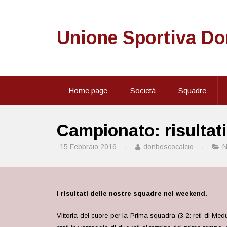
Unione Sportiva D
Home page
Società
Squadre
Campionato: risultati
15 Febbraio 2016
·
donboscocalcio
·
N
I risultati delle nostre squadre nel weekend.
Vittoria del cuore per la Prima squadra (3-2: reti di Med