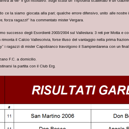
 arriva al 68° il gol risolutivo. Sugli scudi un Tripodina scatenato e un Gabr
ce la siamo giocata alla pari; qualche errore difensivo, unito alle nostre im
re, forza ragazzi!” ha commentato mister Vergara.
imo successo degli Esordienti 2003/2004 sul Vallestura: 3 reti per Motta e c
imonta il Calcio Vallescrivia, forse illuso del vantaggio nella prima frazion
rby” i ragazzi di mister Capobianco travolgono il Sampierdarena con un final
zano F.C. a domicilio.
inarsi la partita con il Club Erg.