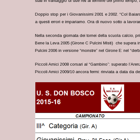
stati in vantaggio di due reti al termine del primo tempo,
Doppio stop per i Giovanissimi 2001 e 2002. “Col Baiardo 
a questi errori e impariamo. Ora di nuovo sotto a lavora
Nella seconda giornata dei tornei della scuola calcio, pr
Bene la Leva 2005 (Girone C Pulcini Misti) che supera in r
Pulcini 2006 in versione “monstre” nel Girone E: nel “de
Piccoli Amici 2008 corsari al “Gambino”: superato l’Aren
Piccoli Amici 2009/10 ancora fermi: rinviata a data da dest