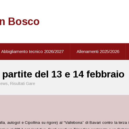
on Bosco
Abbigliamento tecnico 2026/2027
Allenamenti 2025/2026
 partite del 13 e 14 febbraio
ews
,
Risultati Gare
ulla, autogol e Cipollina su rigore) al “Vallebona” di Bavari contro la terza 