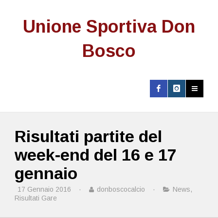
Unione Sportiva Don
Bosco
Risultati partite del
week-end del 16 e 17
gennaio
17 Gennaio 2016
·
donboscocalcio
·
News
,
Risultati Gare