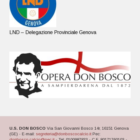
LND – Delegazione Provinciale Genova
U.S. DON BOSCO
Via San Giovanni Bosco 14r, 16151 Genova
(GE) - E-mail:
segreteria@donboscocalcio.it
Pec:
donbosco.calcio@pec.it
- Tel: 0100987833 - C.F. 80171760103 -