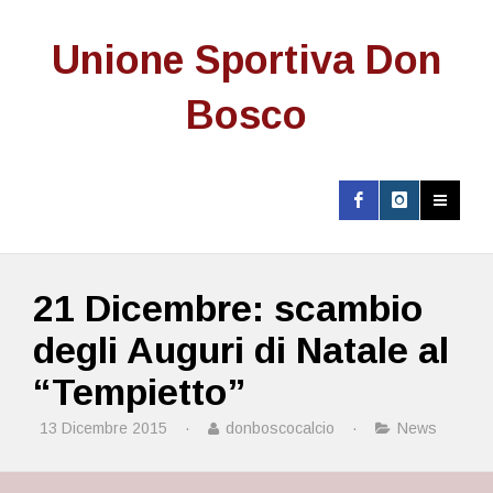
Unione Sportiva Don
Bosco
21 Dicembre: scambio
degli Auguri di Natale al
“Tempietto”
13 Dicembre 2015
·
donboscocalcio
·
News