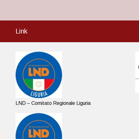
Link
LND – Comitato Regionale Liguria