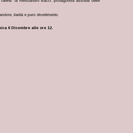
Talenti” di Alessandro Bacci: protagonisti assoluti delle
andore, ilarità e puro divertimento.
ica 6 Dicembre alle ore 12.