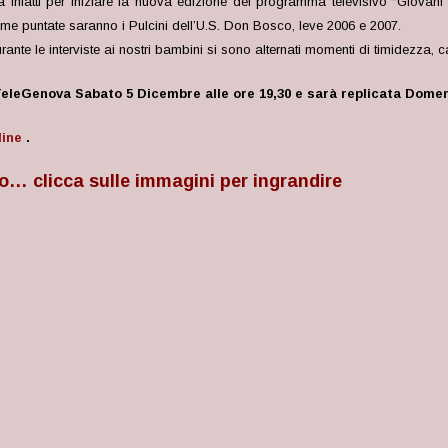
a infatti per iniziare la nuova edizione del programma televisivo “Giovani 
ime puntate saranno i Pulcini dell’U.S. Don Bosco, leve 2006 e 2007.
rante le interviste ai nostri bambini si sono alternati momenti di timidezza, c
TeleGenova Sabato 5 Dicembre alle ore 19,30
e sarà replicata Domen
line
.
o… clicca sulle immagini per ingrandire