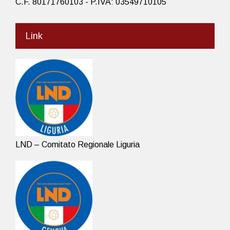
C.F. 80171760103 - P.IVA: 03549710105
Link
LND – Comitato Regionale Liguria