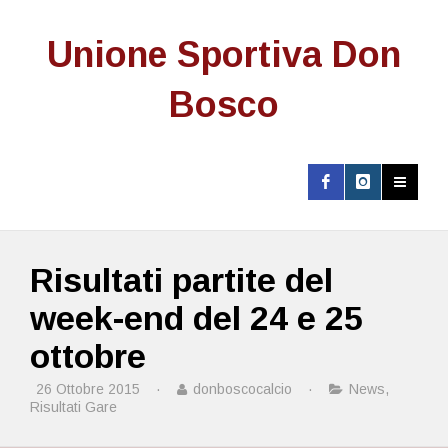
Unione Sportiva Don
Bosco
Risultati partite del
week-end del 24 e 25
ottobre
26 Ottobre 2015
·
donboscocalcio
·
News
,
Risultati Gare