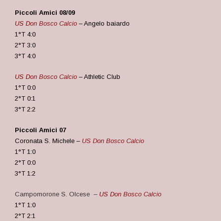
Piccoli Amici 08/09
US D
on Bosco Calcio
– Angelo baiardo
1°T 4:0
2°T 3:0
3°T 4:0
US D
on Bosco Calcio
– Athletic Club
1°T 0:0
2°T 0:1
3°T 2:2
Piccoli Amici 07
Coronata S. Michele –
US Don Bosco Calcio
1°T 1:0
2°T 0:0
3°T 1:2
Campomorone S. Olcese –
US D
on Bosco Calcio
1°T 1:0
2°T 2:1