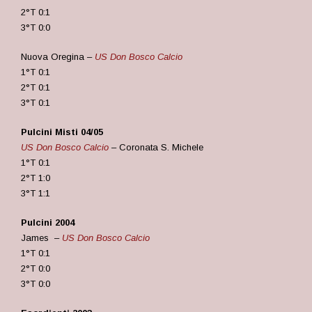
2°T 0:1
3°T 0:0
Nuova Oregina –
US Don Bosco Calcio
1°T 0:1
2°T 0:1
3°T 0:1
Pulcini Misti
04/05
US Don Bosco Calcio
– Coronata S. Michele
1°T 0:1
2°T 1:0
3°T 1:1
Pulcini 2004
James –
US Don Bosco Calcio
1°T 0:1
2°T 0:0
3°T 0:0