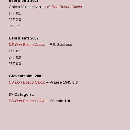
Esordienti 2003
Calcio Vallescrivia –
US Don Bosco Calcio
1°T 0:1
2°T 2:0
3°T 1:1
Esordienti 2002
US Don Bosco Calcio
– F.S. Sestrese
1°T 0:1
2°T 0:0
3°T 0:0
Giovanissimi 2001
US Don Bosco Calcio
– Praese 1945
0:8
3^ Categoria
US Don Bosco Calcio
– Olimpia
1-0