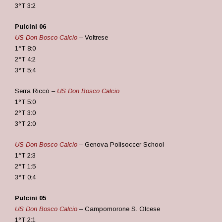
3°T 3:2
Pulcini 06
US D
on Bosco Calcio
– Voltrese
1°T 8:0
2°T 4:2
3°T 5:4
Serra Riccò –
US Don Bosco Calcio
1°T 5:0
2°T 3:0
3°T 2:0
US Don Bosco Calcio
– Genova Polisoccer School
1°T 2:3
2°T 1:5
3°T 0:4
Pulcini 05
US Don Bosco Calcio
– Campomorone S. Olcese
1°T 2:1