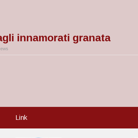
gli innamorati granata
ews
Link