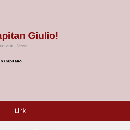
itan Giulio!
nterviste
,
News
ro Capitano.
Link