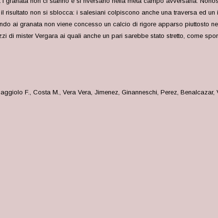
ma i granata non ci stanno e si riversano nella metà campo avversaria. Nonosta
 il risultato non si sblocca: i salesiani colpiscono anche una traversa ed u
o ai granata non viene concesso un calcio di rigore apparso piuttosto netto
zi di mister Vergara ai quali anche un pari sarebbe stato stretto, come spo
giolo F., Costa M., Vera Vera, Jimenez, Ginanneschi, Perez, Benalcazar, Vit