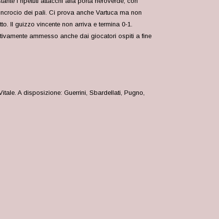
nte i ripetuti attacchi alla porta neroverde, con
n incrocio dei pali. Ci prova anche Vartuca ma non
. Il guizzo vincente non arriva e termina 0-1.
rtivamente ammesso anche dai giocatori ospiti a fine
ale. A disposizione: Guerrini, Sbardellati, Pugno,