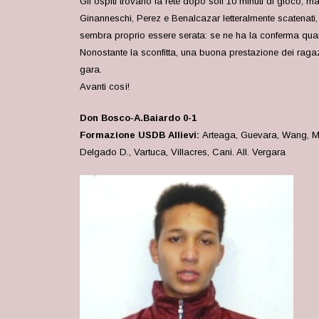
Gli ospiti trovano la rete dopo soli 10 minuti di gioco, 
Ginanneschi, Perez e Benalcazar letteralmente scatenati,
sembra proprio essere serata: se ne ha la conferma quand
Nonostante la sconfitta, una buona prestazione dei ragaz
gara.
Avanti così!
Don Bosco-A.Baiardo 0-1
Formazione USDB Allievi:
Arteaga, Guevara, Wang, Mag
Delgado D., Vartuca, Villacres, Cani. All. Vergara