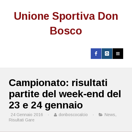
Unione Sportiva Don
Bosco
Campionato: risultati
partite del week-end del
23 e 24 gennaio
24 Gennaio 2016
·
donboscocalcio
·
News
,
Risultati Gare